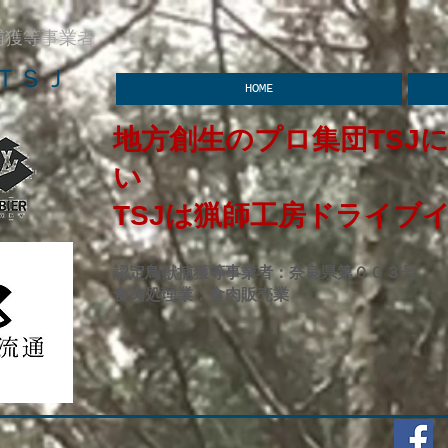
捕獲等事業者
ＴＳＪ
HOME
地方創生のプロ集団TSJ
い​
​TSJは猟師工房ドライブ
認定鳥獣捕獲等事業者：奈良県第００３号
食肉処理業：食肉販売業​