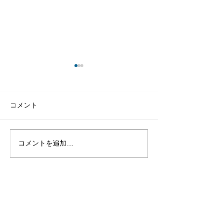
コメント
【宇陀市狩猟者育成プロ
宇陀市狩猟者育
コメントを追加…
グラム①】
ラム参加者募集