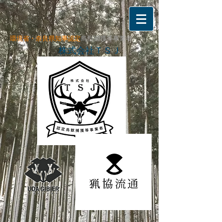
環境省・奈良県知事
認定
鳥獣捕獲等事業者
ＴＳＪ
株式会社