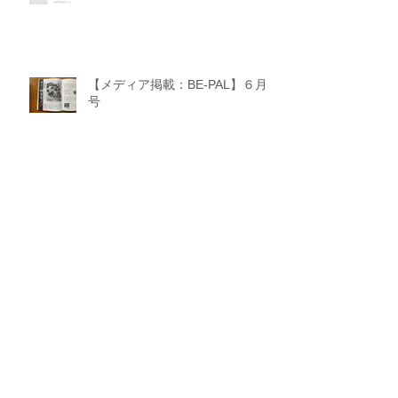
【メディア掲載：BE-PAL】６月
号
【メディア掲載：ジビエポータル
サイト“ジビエト”】3月30日
【事業実績：“岩手県初”食肉処理
施設設置】3月8日