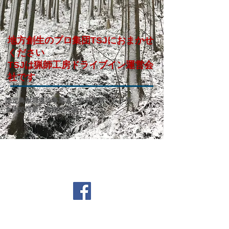
地方創生のプロ集団TSJにおまかせ
ください​
​TSJは猟師工房ドライブイン運営会
社です
認定鳥獣捕獲等事業者：奈良県第００３号
食肉処理業：食肉販売業​