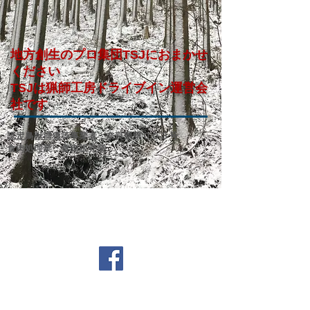
地方創生のプロ集団TSJにおまかせ
ください​
​TSJは猟師工房ドライブイン運営会
社です
認定鳥獣捕獲等事業者：奈良県第００３号
食肉処理業：食肉販売業​