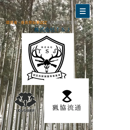
環境省・奈良県知事
認定
鳥獣捕獲等事業者
ＴＳＪ
株式会社