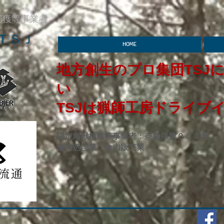
捕獲等事業者
ＴＳＪ
HOME
地方創生のプロ集団TSJ
い​
​TSJは猟師工房ドライブ
認定鳥獣捕獲等事業者：奈良県第００３号
食肉処理業：食肉販売業​